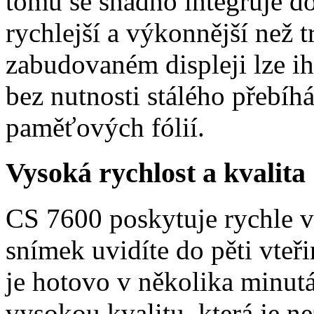
tomu se snadno integruje do
rychlejší a výkonnější než 
zabudovaném displeji lze ih
bez nutnosti stálého přebíh
paměťových fólií.
Vysoká rychlost a kvalita
CS 7600 poskytuje rychle v
snímek uvidíte do pěti vteř
je hotovo v několika minut
vysokou kvalitu, která je n